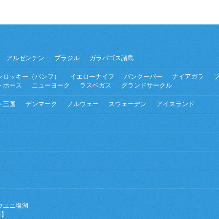
アルゼンチン
ブラジル
ガラパゴス諸島
ンロッキー（バンフ）
イエローナイフ
バンクーバー
ナイアガラ
トホース
ニューヨーク
ラスベガス
グランドサークル
ト三国
デンマーク
ノルウェー
スウェーデン
アイスランド
ウユニ塩湖
海】