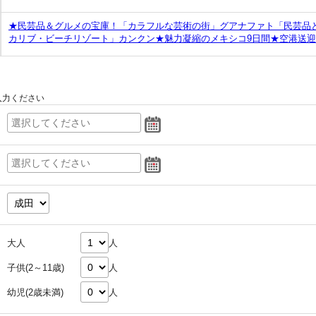
★民芸品＆グルメの宝庫！「カラフルな芸術の街」グアナファト「民芸品
カリブ・ビーチリゾート」カンクン★魅力凝縮のメキシコ9日間★空港送
入力ください
大人
人
子供(2～11歳)
人
幼児(2歳未満)
人