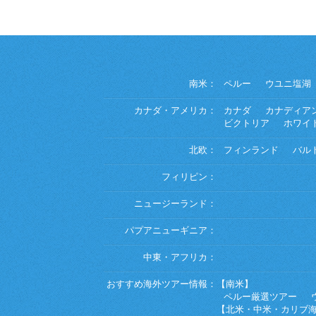
南米：
ペルー
ウユニ塩湖
カナダ・アメリカ：
カナダ
カナディア
ビクトリア
ホワイ
北欧：
フィンランド
バル
フィリピン：
ニュージーランド：
パプアニューギニア：
中東・アフリカ：
おすすめ海外ツアー情報：
【南米】
ペルー厳選ツアー
【北米・中米・カリブ