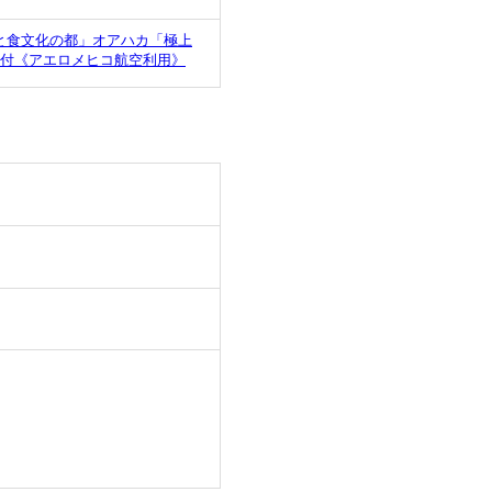
と食文化の都」オアハカ「極上
迎付《アエロメヒコ航空利用》