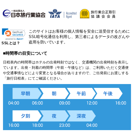
このサイトはお客様の個人情報を安全に送受信するために
SSL暗号化通信を利用し、第三者によるデータの改ざんや
盗用を防いでいます。
SSLとは？
■時間帯の目安について
日程表内の時間帯はホテルの出発時刻ではなく、交通機関の出発時刻を表示し
ています。出発・到着の時間帯（午前・午後など）は、ご利用いただく交通便
や交通事情などにより変更となる場合がありますので、ご出発前にお渡しする
「旅行日程表」にてご確認ください。