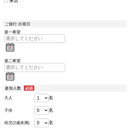
来店
ご旅行 出発日
第一希望
第二希望
参加人数
名
大人
名
子供
名
幼児(2歳未満)