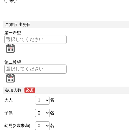
来店
ご旅行 出発日
第一希望
第二希望
参加人数
名
大人
名
子供
名
幼児(2歳未満)