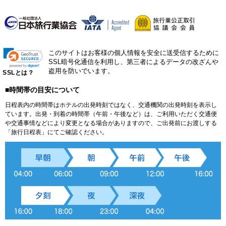
このサイトはお客様の個人情報を安全に送受信するために
SSL暗号化通信を利用し、第三者によるデータの改ざんや
盗用を防いでいます。
SSLとは？
■時間帯の目安について
日程表内の時間帯はホテルの出発時刻ではなく、交通機関の出発時刻を表示し
ています。出発・到着の時間帯（午前・午後など）は、ご利用いただく交通便
や交通事情などにより変更となる場合がありますので、ご出発前にお渡しする
「旅行日程表」にてご確認ください。