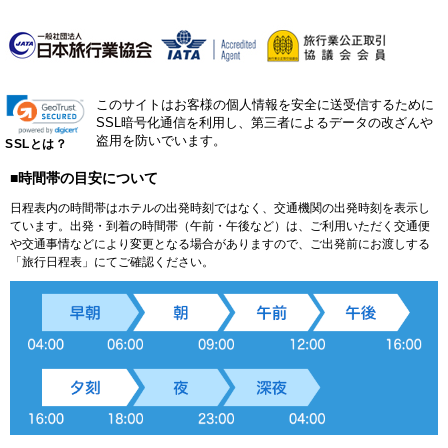
このサイトはお客様の個人情報を安全に送受信するために
SSL暗号化通信を利用し、第三者によるデータの改ざんや
盗用を防いでいます。
SSLとは？
■時間帯の目安について
日程表内の時間帯はホテルの出発時刻ではなく、交通機関の出発時刻を表示し
ています。出発・到着の時間帯（午前・午後など）は、ご利用いただく交通便
や交通事情などにより変更となる場合がありますので、ご出発前にお渡しする
「旅行日程表」にてご確認ください。