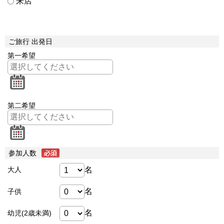
来店
ご旅行 出発日
第一希望
第二希望
参加人数
名
大人
名
子供
名
幼児(2歳未満)