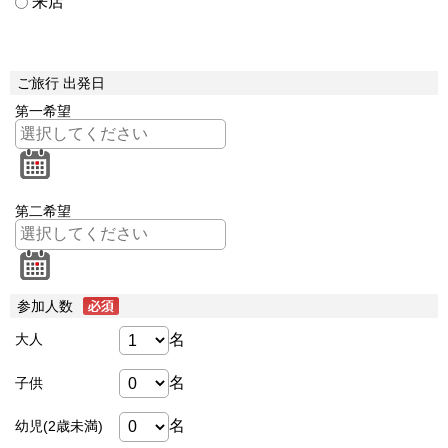
来店
ご旅行 出発日
第一希望
第二希望
参加人数
名
大人
名
子供
名
幼児(2歳未満)