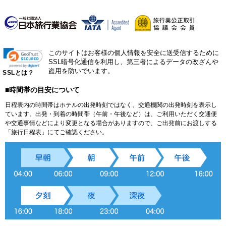
このサイトはお客様の個人情報を安全に送受信するために
SSL暗号化通信を利用し、第三者によるデータの改ざんや
盗用を防いでいます。
SSLとは？
■時間帯の目安について
日程表内の時間帯はホテルの出発時刻ではなく、交通機関の出発時刻を表示し
ています。出発・到着の時間帯（午前・午後など）は、ご利用いただく交通便
や交通事情などにより変更となる場合がありますので、ご出発前にお渡しする
「旅行日程表」にてご確認ください。