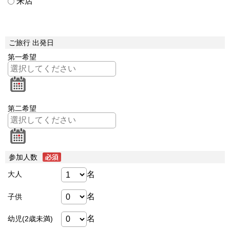
来店
ご旅行 出発日
第一希望
第二希望
参加人数
名
大人
名
子供
名
幼児(2歳未満)