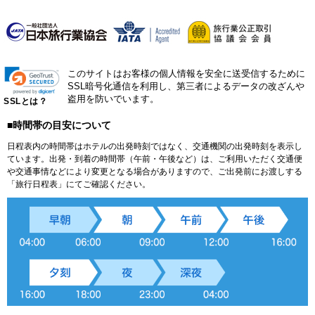
このサイトはお客様の個人情報を安全に送受信するために
SSL暗号化通信を利用し、第三者によるデータの改ざんや
盗用を防いでいます。
SSLとは？
■時間帯の目安について
日程表内の時間帯はホテルの出発時刻ではなく、交通機関の出発時刻を表示し
ています。出発・到着の時間帯（午前・午後など）は、ご利用いただく交通便
や交通事情などにより変更となる場合がありますので、ご出発前にお渡しする
「旅行日程表」にてご確認ください。