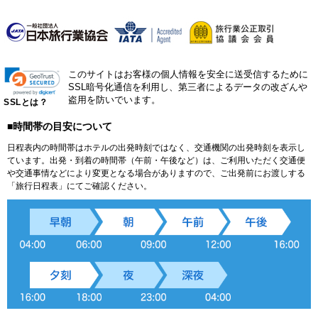
このサイトはお客様の個人情報を安全に送受信するために
SSL暗号化通信を利用し、第三者によるデータの改ざんや
盗用を防いでいます。
SSLとは？
■時間帯の目安について
日程表内の時間帯はホテルの出発時刻ではなく、交通機関の出発時刻を表示し
ています。出発・到着の時間帯（午前・午後など）は、ご利用いただく交通便
や交通事情などにより変更となる場合がありますので、ご出発前にお渡しする
「旅行日程表」にてご確認ください。