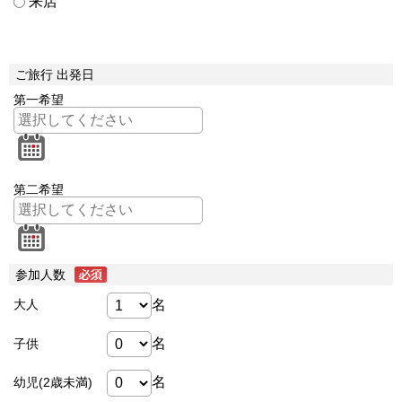
来店
ご旅行 出発日
第一希望
第二希望
参加人数
名
大人
名
子供
名
幼児(2歳未満)