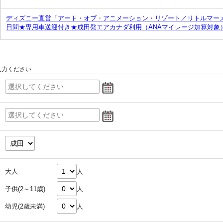
ディズニー直営「アート・オブ・アニメーション・リゾート／リトルマーメ
日間★専用車送迎付き★成田発エアカナダ利用（ANAマイレージ加算対象
入力ください
大人
人
子供(2～11歳)
人
幼児(2歳未満)
人