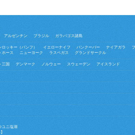
アルゼンチン
ブラジル
ガラパゴス諸島
ンロッキー（バンフ）
イエローナイフ
バンクーバー
ナイアガラ
トホース
ニューヨーク
ラスベガス
グランドサークル
ト三国
デンマーク
ノルウェー
スウェーデン
アイスランド
ウユニ塩湖
海】