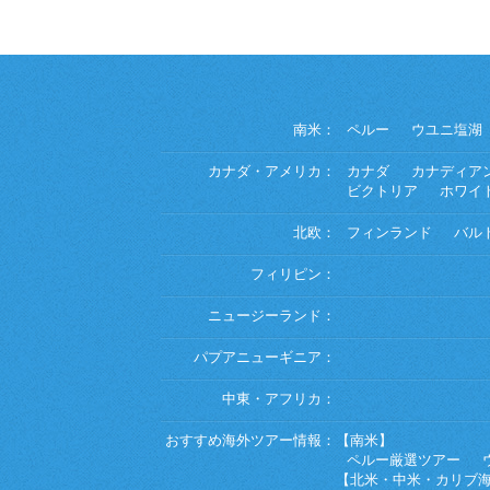
南米：
ペルー
ウユニ塩湖
カナダ・アメリカ：
カナダ
カナディア
ビクトリア
ホワイ
北欧：
フィンランド
バル
フィリピン：
ニュージーランド：
パプアニューギニア：
中東・アフリカ：
おすすめ海外ツアー情報：
【南米】
ペルー厳選ツアー
【北米・中米・カリブ