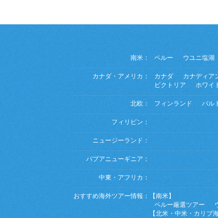
南米：
ペルー
ウユニ塩湖
カナダ・アメリカ：
カナダ
カナディア
ビクトリア
ホワイ
北欧：
フィンランド
バル
フィリピン：
ニュージーランド：
パプアニューギニア：
中東・アフリカ：
おすすめ海外ツアー情報：
【南米】
ペルー厳選ツアー
【北米・中米・カリブ