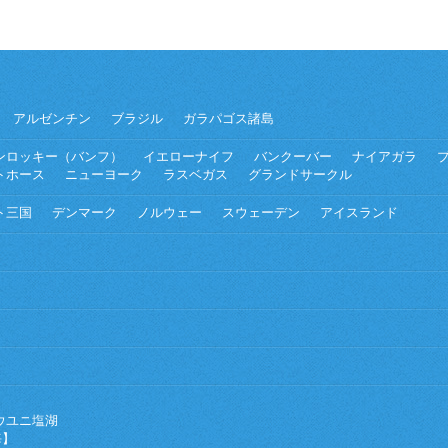
アルゼンチン
ブラジル
ガラパゴス諸島
ンロッキー（バンフ）
イエローナイフ
バンクーバー
ナイアガラ
トホース
ニューヨーク
ラスベガス
グランドサークル
ト三国
デンマーク
ノルウェー
スウェーデン
アイスランド
ウユニ塩湖
海】