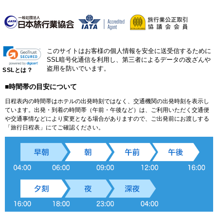
このサイトはお客様の個人情報を安全に送受信するために
SSL暗号化通信を利用し、第三者によるデータの改ざんや
盗用を防いでいます。
SSLとは？
■時間帯の目安について
日程表内の時間帯はホテルの出発時刻ではなく、交通機関の出発時刻を表示し
ています。出発・到着の時間帯（午前・午後など）は、ご利用いただく交通便
や交通事情などにより変更となる場合がありますので、ご出発前にお渡しする
「旅行日程表」にてご確認ください。