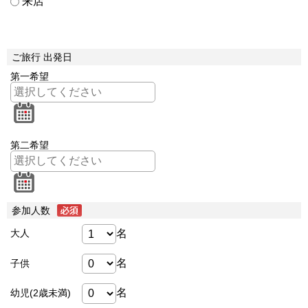
来店
ご旅行 出発日
第一希望
第二希望
参加人数
名
大人
名
子供
名
幼児(2歳未満)