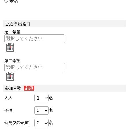
来店
ご旅行 出発日
第一希望
第二希望
参加人数
名
大人
名
子供
名
幼児(2歳未満)