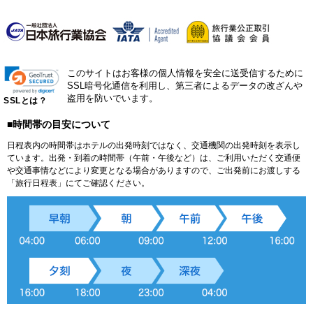
このサイトはお客様の個人情報を安全に送受信するために
SSL暗号化通信を利用し、第三者によるデータの改ざんや
盗用を防いでいます。
SSLとは？
■時間帯の目安について
日程表内の時間帯はホテルの出発時刻ではなく、交通機関の出発時刻を表示し
ています。出発・到着の時間帯（午前・午後など）は、ご利用いただく交通便
や交通事情などにより変更となる場合がありますので、ご出発前にお渡しする
「旅行日程表」にてご確認ください。