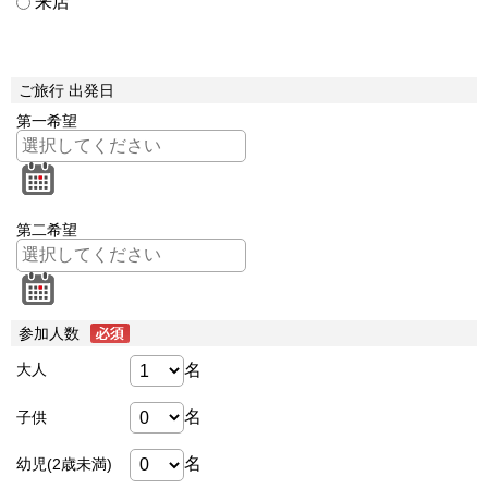
来店
ご旅行 出発日
第一希望
第二希望
参加人数
名
大人
名
子供
名
幼児(2歳未満)