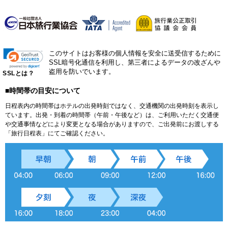
このサイトはお客様の個人情報を安全に送受信するために
SSL暗号化通信を利用し、第三者によるデータの改ざんや
盗用を防いでいます。
SSLとは？
■時間帯の目安について
日程表内の時間帯はホテルの出発時刻ではなく、交通機関の出発時刻を表示し
ています。出発・到着の時間帯（午前・午後など）は、ご利用いただく交通便
や交通事情などにより変更となる場合がありますので、ご出発前にお渡しする
「旅行日程表」にてご確認ください。