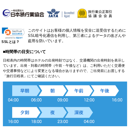
このサイトはお客様の個人情報を安全に送受信するために
SSL暗号化通信を利用し、第三者によるデータの改ざんや
盗用を防いでいます。
SSLとは？
■時間帯の目安について
日程表内の時間帯はホテルの出発時刻ではなく、交通機関の出発時刻を表示し
ています。出発・到着の時間帯（午前・午後など）は、ご利用いただく交通便
や交通事情などにより変更となる場合がありますので、ご出発前にお渡しする
「旅行日程表」にてご確認ください。