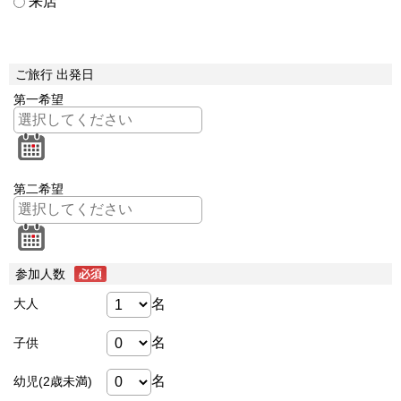
来店
ご旅行 出発日
第一希望
第二希望
参加人数
名
大人
名
子供
名
幼児(2歳未満)