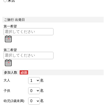
来店
ご旅行 出発日
第一希望
第二希望
参加人数
名
大人
名
子供
名
幼児(2歳未満)