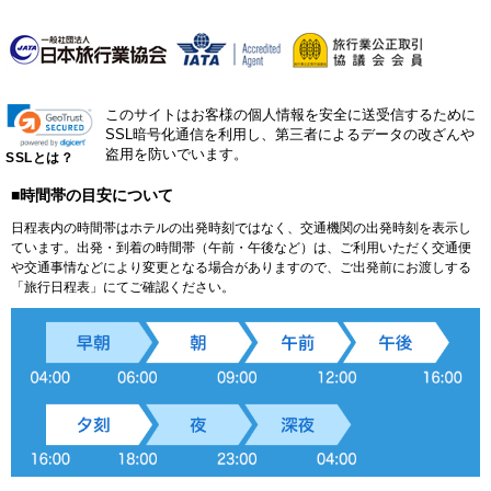
このサイトはお客様の個人情報を安全に送受信するために
SSL暗号化通信を利用し、第三者によるデータの改ざんや
盗用を防いでいます。
SSLとは？
■時間帯の目安について
日程表内の時間帯はホテルの出発時刻ではなく、交通機関の出発時刻を表示し
ています。出発・到着の時間帯（午前・午後など）は、ご利用いただく交通便
や交通事情などにより変更となる場合がありますので、ご出発前にお渡しする
「旅行日程表」にてご確認ください。