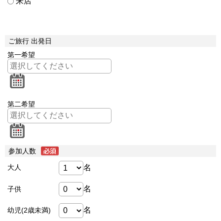
来店
ご旅行 出発日
第一希望
第二希望
参加人数
名
大人
名
子供
名
幼児(2歳未満)