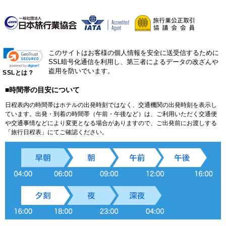
このサイトはお客様の個人情報を安全に送受信するために
SSL暗号化通信を利用し、第三者によるデータの改ざんや
盗用を防いでいます。
SSLとは？
■時間帯の目安について
日程表内の時間帯はホテルの出発時刻ではなく、交通機関の出発時刻を表示し
ています。出発・到着の時間帯（午前・午後など）は、ご利用いただく交通便
や交通事情などにより変更となる場合がありますので、ご出発前にお渡しする
「旅行日程表」にてご確認ください。