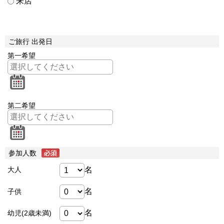
来店
ご旅行 出発日
第一希望
第二希望
参加人数
名
大人
名
子供
名
幼児(2歳未満)