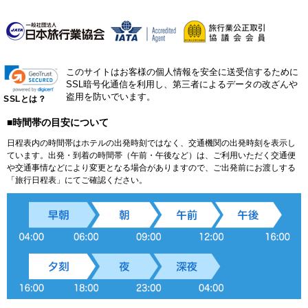
このサイトはお客様の個人情報を安全に送受信するために
SSL暗号化通信を利用し、第三者によるデータの改ざんや
盗用を防いでいます。
SSLとは？
■時間帯の目安について
日程表内の時間帯はホテルの出発時刻ではなく、交通機関の出発時刻を表示し
ています。出発・到着の時間帯（午前・午後など）は、ご利用いただく交通便
や交通事情などにより変更となる場合がありますので、ご出発前にお渡しする
「旅行日程表」にてご確認ください。