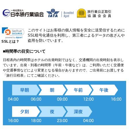
このサイトはお客様の個人情報を安全に送受信するために
SSL暗号化通信を利用し、第三者によるデータの改ざんや
盗用を防いでいます。
SSLとは？
■時間帯の目安について
日程表内の時間帯はホテルの出発時刻ではなく、交通機関の出発時刻を表示し
ています。出発・到着の時間帯（午前・午後など）は、ご利用いただく交通便
や交通事情などにより変更となる場合がありますので、ご出発前にお渡しする
「旅行日程表」にてご確認ください。