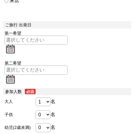
来店
ご旅行 出発日
第一希望
第二希望
参加人数
名
大人
名
子供
名
幼児(2歳未満)