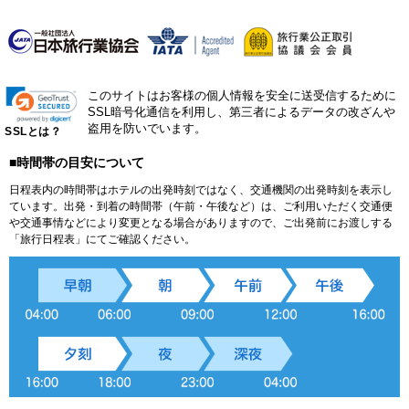
このサイトはお客様の個人情報を安全に送受信するために
SSL暗号化通信を利用し、第三者によるデータの改ざんや
盗用を防いでいます。
SSLとは？
■時間帯の目安について
日程表内の時間帯はホテルの出発時刻ではなく、交通機関の出発時刻を表示し
ています。出発・到着の時間帯（午前・午後など）は、ご利用いただく交通便
や交通事情などにより変更となる場合がありますので、ご出発前にお渡しする
「旅行日程表」にてご確認ください。