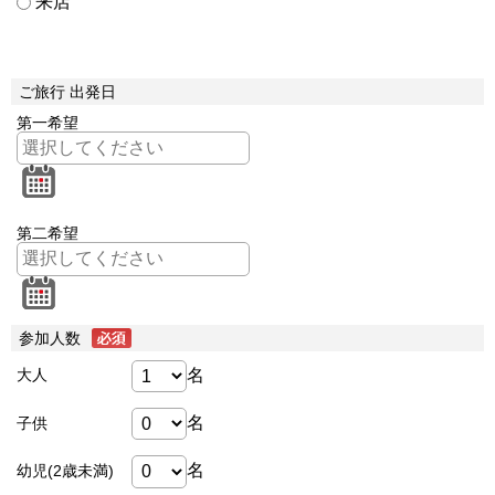
来店
ご旅行 出発日
第一希望
第二希望
参加人数
名
大人
名
子供
名
幼児(2歳未満)