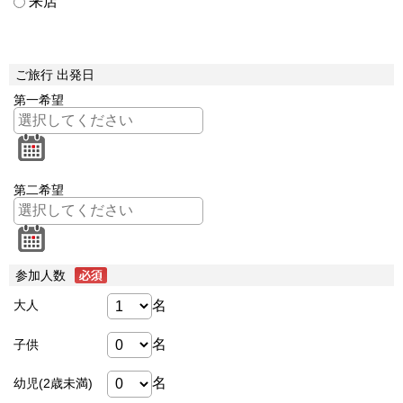
来店
ご旅行 出発日
第一希望
第二希望
参加人数
名
大人
名
子供
名
幼児(2歳未満)