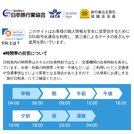
このサイトはお客様の個人情報を安全に送受信するために
SSL暗号化通信を利用し、第三者によるデータの改ざんや
盗用を防いでいます。
SSLとは？
■時間帯の目安について
日程表内の時間帯はホテルの出発時刻ではなく、交通機関の出発時刻を表示し
ています。出発・到着の時間帯（午前・午後など）は、ご利用いただく交通便
や交通事情などにより変更となる場合がありますので、ご出発前にお渡しする
「旅行日程表」にてご確認ください。