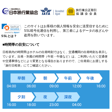
このサイトはお客様の個人情報を安全に送受信するために
SSL暗号化通信を利用し、第三者によるデータの改ざんや
盗用を防いでいます。
SSLとは？
■時間帯の目安について
日程表内の時間帯はホテルの出発時刻ではなく、交通機関の出発時刻を表示し
ています。出発・到着の時間帯（午前・午後など）は、ご利用いただく交通便
や交通事情などにより変更となる場合がありますので、ご出発前にお渡しする
「旅行日程表」にてご確認ください。