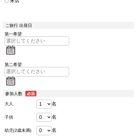
来店
ご旅行 出発日
第一希望
第二希望
参加人数
名
大人
名
子供
名
幼児(2歳未満)