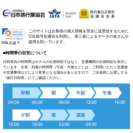
このサイトはお客様の個人情報を安全に送受信するために
SSL暗号化通信を利用し、第三者によるデータの改ざんや
盗用を防いでいます。
SSLとは？
■時間帯の目安について
日程表内の時間帯はホテルの出発時刻ではなく、交通機関の出発時刻を表示し
ています。出発・到着の時間帯（午前・午後など）は、ご利用いただく交通便
や交通事情などにより変更となる場合がありますので、ご出発前にお渡しする
「旅行日程表」にてご確認ください。