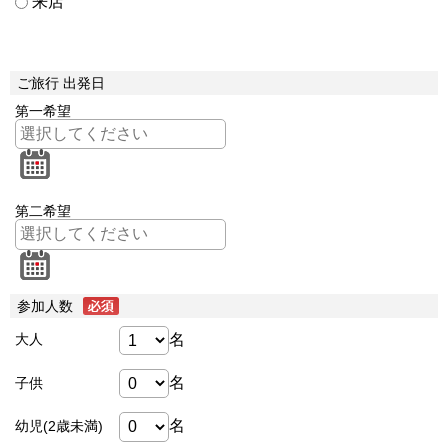
来店
ご旅行 出発日
第一希望
第二希望
参加人数
名
大人
名
子供
名
幼児(2歳未満)