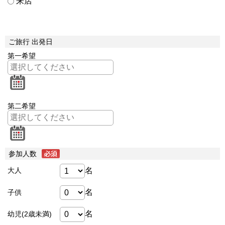
来店
ご旅行 出発日
第一希望
第二希望
参加人数
名
大人
名
子供
名
幼児(2歳未満)