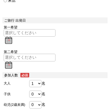
来店
ご旅行 出発日
第一希望
第二希望
参加人数
名
大人
名
子供
名
幼児(2歳未満)