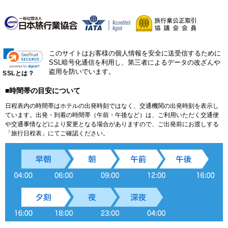
このサイトはお客様の個人情報を安全に送受信するために
SSL暗号化通信を利用し、第三者によるデータの改ざんや
盗用を防いでいます。
SSLとは？
■時間帯の目安について
日程表内の時間帯はホテルの出発時刻ではなく、交通機関の出発時刻を表示し
ています。出発・到着の時間帯（午前・午後など）は、ご利用いただく交通便
や交通事情などにより変更となる場合がありますので、ご出発前にお渡しする
「旅行日程表」にてご確認ください。