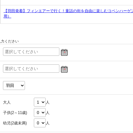
【羽田発着】フィンエアーで行く！童話の街を自由に楽しむコペンハーゲ
用）
入力ください
大人
人
子供(2～11歳)
人
幼児(2歳未満)
人