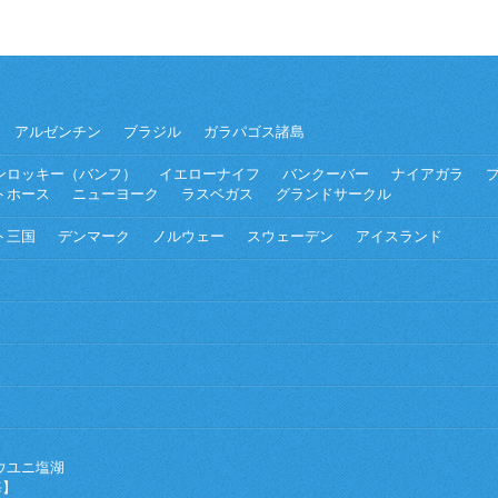
アルゼンチン
ブラジル
ガラパゴス諸島
ンロッキー（バンフ）
イエローナイフ
バンクーバー
ナイアガラ
トホース
ニューヨーク
ラスベガス
グランドサークル
ト三国
デンマーク
ノルウェー
スウェーデン
アイスランド
ウユニ塩湖
海】