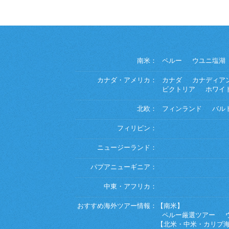
南米：
ペルー
ウユニ塩湖
カナダ・アメリカ：
カナダ
カナディア
ビクトリア
ホワイ
北欧：
フィンランド
バル
フィリピン：
ニュージーランド：
パプアニューギニア：
中東・アフリカ：
おすすめ海外ツアー情報：
【南米】
ペルー厳選ツアー
【北米・中米・カリブ