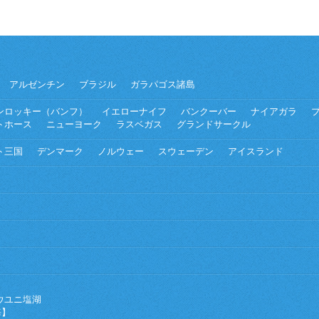
アルゼンチン
ブラジル
ガラパゴス諸島
ンロッキー（バンフ）
イエローナイフ
バンクーバー
ナイアガラ
トホース
ニューヨーク
ラスベガス
グランドサークル
ト三国
デンマーク
ノルウェー
スウェーデン
アイスランド
ウユニ塩湖
海】