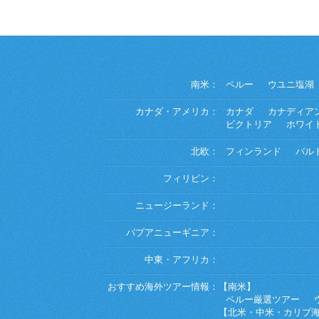
南米：
ペルー
ウユニ塩湖
カナダ・アメリカ：
カナダ
カナディア
ビクトリア
ホワイ
北欧：
フィンランド
バル
フィリピン：
ニュージーランド：
パプアニューギニア：
中東・アフリカ：
おすすめ海外ツアー情報：
【南米】
ペルー厳選ツアー
【北米・中米・カリブ