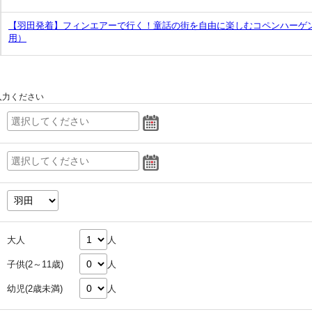
【羽田発着】フィンエアーで行く！童話の街を自由に楽しむコペンハーゲ
用）
入力ください
大人
人
子供(2～11歳)
人
幼児(2歳未満)
人