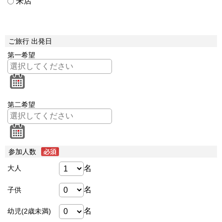
来店
ご旅行 出発日
第一希望
第二希望
参加人数
名
大人
名
子供
名
幼児(2歳未満)