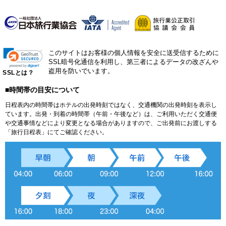
このサイトはお客様の個人情報を安全に送受信するために
SSL暗号化通信を利用し、第三者によるデータの改ざんや
盗用を防いでいます。
SSLとは？
■時間帯の目安について
日程表内の時間帯はホテルの出発時刻ではなく、交通機関の出発時刻を表示し
ています。出発・到着の時間帯（午前・午後など）は、ご利用いただく交通便
や交通事情などにより変更となる場合がありますので、ご出発前にお渡しする
「旅行日程表」にてご確認ください。