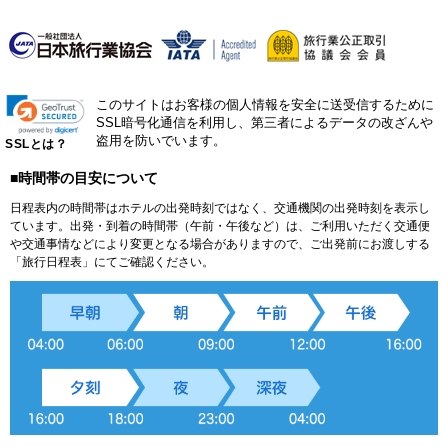
このサイトはお客様の個人情報を安全に送受信するために
SSL暗号化通信を利用し、第三者によるデータの改ざんや
盗用を防いでいます。
SSLとは？
■時間帯の目安について
日程表内の時間帯はホテルの出発時刻ではなく、交通機関の出発時刻を表示し
ています。出発・到着の時間帯（午前・午後など）は、ご利用いただく交通便
や交通事情などにより変更となる場合がありますので、ご出発前にお渡しする
「旅行日程表」にてご確認ください。