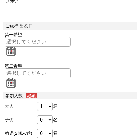
来店
ご旅行 出発日
第一希望
第二希望
参加人数
名
大人
名
子供
名
幼児(2歳未満)