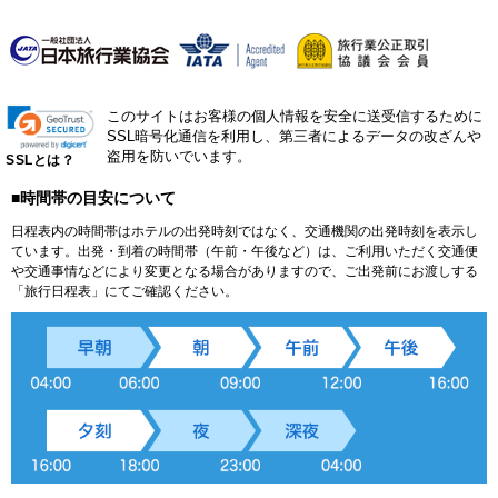
このサイトはお客様の個人情報を安全に送受信するために
SSL暗号化通信を利用し、第三者によるデータの改ざんや
盗用を防いでいます。
SSLとは？
■時間帯の目安について
日程表内の時間帯はホテルの出発時刻ではなく、交通機関の出発時刻を表示し
ています。出発・到着の時間帯（午前・午後など）は、ご利用いただく交通便
や交通事情などにより変更となる場合がありますので、ご出発前にお渡しする
「旅行日程表」にてご確認ください。