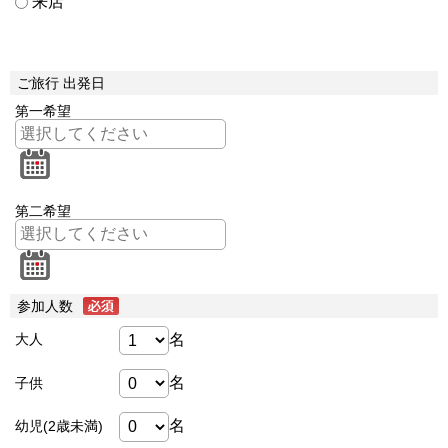
来店
ご旅行 出発日
第一希望
第二希望
参加人数
名
大人
名
子供
名
幼児(2歳未満)