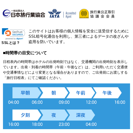
このサイトはお客様の個人情報を安全に送受信するために
SSL暗号化通信を利用し、第三者によるデータの改ざんや
盗用を防いでいます。
SSLとは？
■時間帯の目安について
日程表内の時間帯はホテルの出発時刻ではなく、交通機関の出発時刻を表示し
ています。出発・到着の時間帯（午前・午後など）は、ご利用いただく交通便
や交通事情などにより変更となる場合がありますので、ご出発前にお渡しする
「旅行日程表」にてご確認ください。