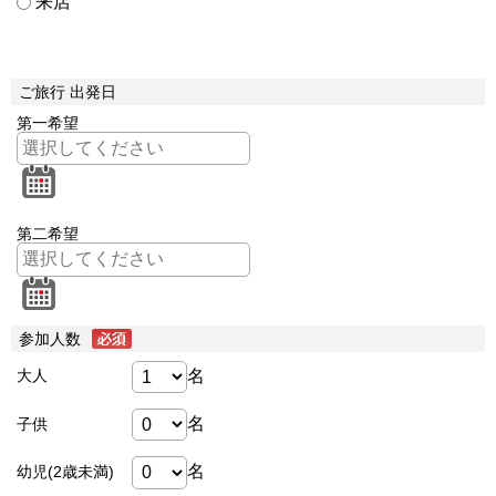
来店
ご旅行 出発日
第一希望
第二希望
参加人数
名
大人
名
子供
名
幼児(2歳未満)