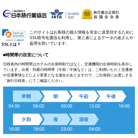
このサイトはお客様の個人情報を安全に送受信するために
SSL暗号化通信を利用し、第三者によるデータの改ざんや
盗用を防いでいます。
SSLとは？
■時間帯の目安について
日程表内の時間帯はホテルの出発時刻ではなく、交通機関の出発時刻を表示し
ています。出発・到着の時間帯（午前・午後など）は、ご利用いただく交通便
や交通事情などにより変更となる場合がありますので、ご出発前にお渡しする
「旅行日程表」にてご確認ください。