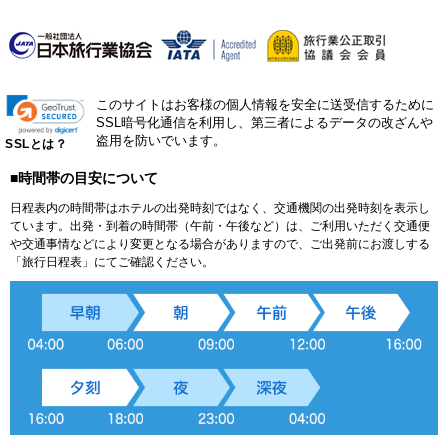
このサイトはお客様の個人情報を安全に送受信するために
SSL暗号化通信を利用し、第三者によるデータの改ざんや
盗用を防いでいます。
SSLとは？
■時間帯の目安について
日程表内の時間帯はホテルの出発時刻ではなく、交通機関の出発時刻を表示し
ています。出発・到着の時間帯（午前・午後など）は、ご利用いただく交通便
や交通事情などにより変更となる場合がありますので、ご出発前にお渡しする
「旅行日程表」にてご確認ください。