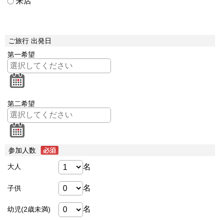
来店
ご旅行 出発日
第一希望
第二希望
参加人数
名
大人
名
子供
名
幼児(2歳未満)