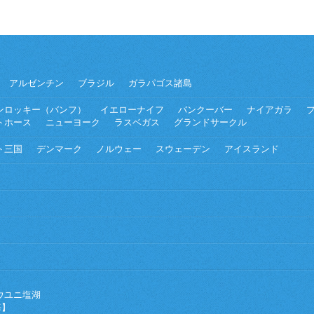
アルゼンチン
ブラジル
ガラパゴス諸島
ンロッキー（バンフ）
イエローナイフ
バンクーバー
ナイアガラ
トホース
ニューヨーク
ラスベガス
グランドサークル
ト三国
デンマーク
ノルウェー
スウェーデン
アイスランド
ウユニ塩湖
海】