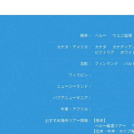
南米：
ペルー
ウユニ塩湖
カナダ・アメリカ：
カナダ
カナディア
ビクトリア
ホワイ
北欧：
フィンランド
バル
フィリピン：
ニュージーランド：
パプアニューギニア：
中東・アフリカ：
おすすめ海外ツアー情報：
【南米】
ペルー厳選ツアー
【北米・中米・カリブ