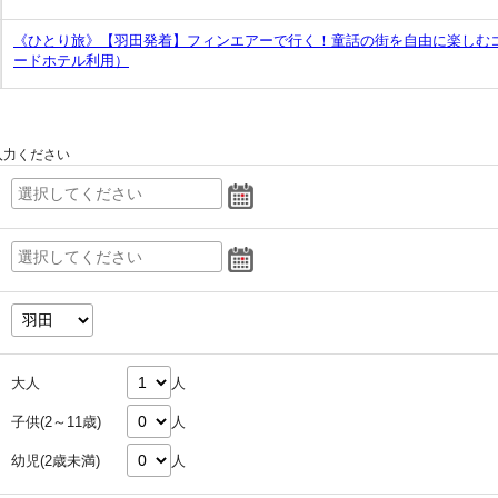
《ひとり旅》【羽田発着】フィンエアーで行く！童話の街を自由に楽しむ
ードホテル利用）
入力ください
大人
人
子供(2～11歳)
人
幼児(2歳未満)
人