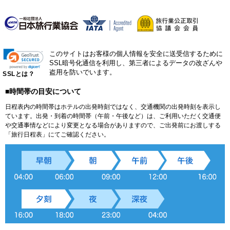
このサイトはお客様の個人情報を安全に送受信するために
SSL暗号化通信を利用し、第三者によるデータの改ざんや
盗用を防いでいます。
SSLとは？
■時間帯の目安について
日程表内の時間帯はホテルの出発時刻ではなく、交通機関の出発時刻を表示し
ています。出発・到着の時間帯（午前・午後など）は、ご利用いただく交通便
や交通事情などにより変更となる場合がありますので、ご出発前にお渡しする
「旅行日程表」にてご確認ください。