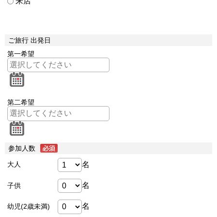
来店
ご旅行 出発日
第一希望
第二希望
参加人数
名
大人
名
子供
名
幼児(2歳未満)