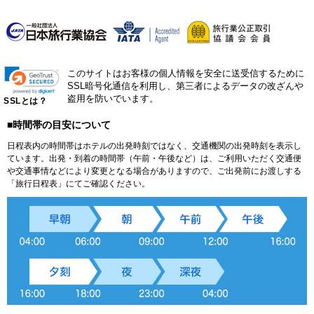
このサイトはお客様の個人情報を安全に送受信するために
SSL暗号化通信を利用し、第三者によるデータの改ざんや
盗用を防いでいます。
SSLとは？
■時間帯の目安について
日程表内の時間帯はホテルの出発時刻ではなく、交通機関の出発時刻を表示し
ています。出発・到着の時間帯（午前・午後など）は、ご利用いただく交通便
や交通事情などにより変更となる場合がありますので、ご出発前にお渡しする
「旅行日程表」にてご確認ください。