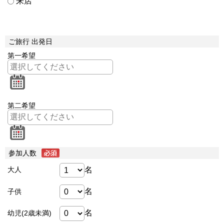
来店
ご旅行 出発日
第一希望
第二希望
参加人数
名
大人
名
子供
名
幼児(2歳未満)