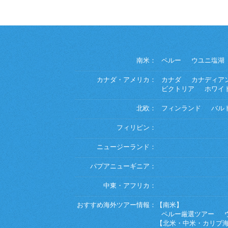
南米：
ペルー
ウユニ塩湖
カナダ・アメリカ：
カナダ
カナディア
ビクトリア
ホワイ
北欧：
フィンランド
バル
フィリピン：
ニュージーランド：
パプアニューギニア：
中東・アフリカ：
おすすめ海外ツアー情報：
【南米】
ペルー厳選ツアー
【北米・中米・カリブ