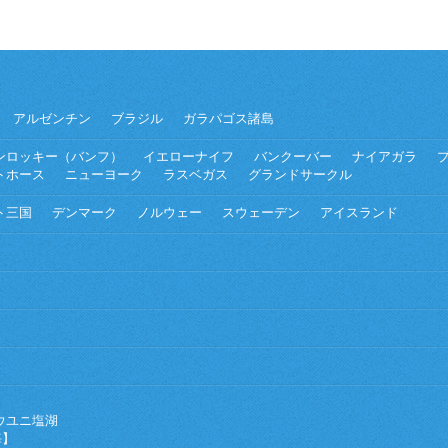
アルゼンチン
ブラジル
ガラパゴス諸島
ンロッキー（バンフ）
イエローナイフ
バンクーバー
ナイアガラ
トホース
ニューヨーク
ラスベガス
グランドサークル
ト三国
デンマーク
ノルウェー
スウェーデン
アイスランド
ウユニ塩湖
海】