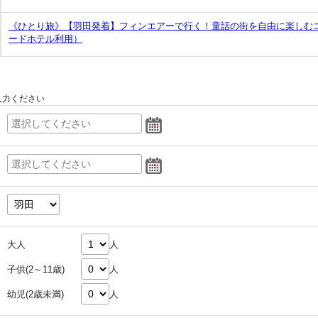
《ひとり旅》【羽田発着】フィンエアーで行く！童話の街を自由に楽しむ
ードホテル利用）
入力ください
大人
人
子供(2～11歳)
人
幼児(2歳未満)
人