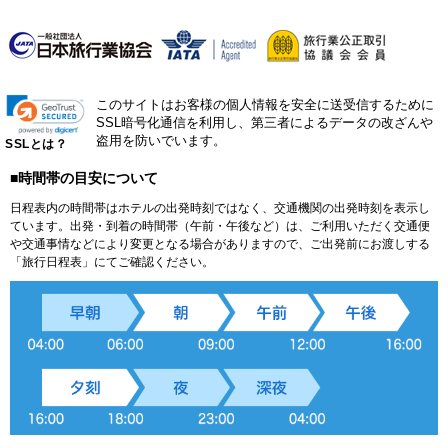
このサイトはお客様の個人情報を安全に送受信するために
SSL暗号化通信を利用し、第三者によるデータの改ざんや
盗用を防いでいます。
SSLとは？
■時間帯の目安について
日程表内の時間帯はホテルの出発時刻ではなく、交通機関の出発時刻を表示し
ています。出発・到着の時間帯（午前・午後など）は、ご利用いただく交通便
や交通事情などにより変更となる場合がありますので、ご出発前にお渡しする
「旅行日程表」にてご確認ください。