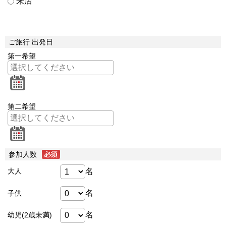
来店
ご旅行 出発日
第一希望
第二希望
参加人数
名
大人
名
子供
名
幼児(2歳未満)