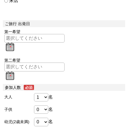
来店
ご旅行 出発日
第一希望
第二希望
参加人数
名
大人
名
子供
名
幼児(2歳未満)