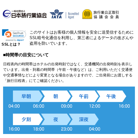
このサイトはお客様の個人情報を安全に送受信するために
SSL暗号化通信を利用し、第三者によるデータの改ざんや
盗用を防いでいます。
SSLとは？
■時間帯の目安について
日程表内の時間帯はホテルの出発時刻ではなく、交通機関の出発時刻を表示し
ています。出発・到着の時間帯（午前・午後など）は、ご利用いただく交通便
や交通事情などにより変更となる場合がありますので、ご出発前にお渡しする
「旅行日程表」にてご確認ください。