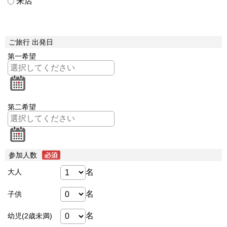
来店
ご旅行 出発日
第一希望
第二希望
参加人数
名
大人
名
子供
名
幼児(2歳未満)