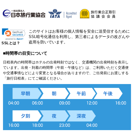
このサイトはお客様の個人情報を安全に送受信するために
SSL暗号化通信を利用し、第三者によるデータの改ざんや
盗用を防いでいます。
SSLとは？
■時間帯の目安について
日程表内の時間帯はホテルの出発時刻ではなく、交通機関の出発時刻を表示し
ています。出発・到着の時間帯（午前・午後など）は、ご利用いただく交通便
や交通事情などにより変更となる場合がありますので、ご出発前にお渡しする
「旅行日程表」にてご確認ください。