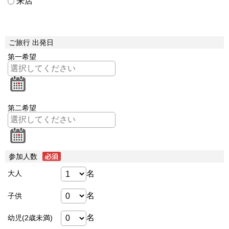
来店
ご旅行 出発日
第一希望
第二希望
参加人数
名
大人
名
子供
名
幼児(2歳未満)