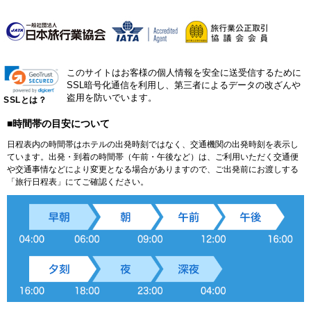
このサイトはお客様の個人情報を安全に送受信するために
SSL暗号化通信を利用し、第三者によるデータの改ざんや
盗用を防いでいます。
SSLとは？
■時間帯の目安について
日程表内の時間帯はホテルの出発時刻ではなく、交通機関の出発時刻を表示し
ています。出発・到着の時間帯（午前・午後など）は、ご利用いただく交通便
や交通事情などにより変更となる場合がありますので、ご出発前にお渡しする
「旅行日程表」にてご確認ください。