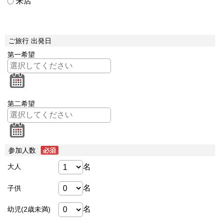
来店
ご旅行 出発日
第一希望
第二希望
参加人数
名
大人
名
子供
名
幼児(2歳未満)