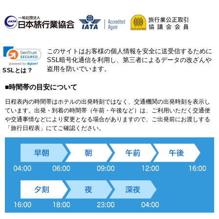
このサイトはお客様の個人情報を安全に送受信するために
SSL暗号化通信を利用し、第三者によるデータの改ざんや
盗用を防いでいます。
SSLとは？
■時間帯の目安について
日程表内の時間帯はホテルの出発時刻ではなく、交通機関の出発時刻を表示し
ています。出発・到着の時間帯（午前・午後など）は、ご利用いただく交通便
や交通事情などにより変更となる場合がありますので、ご出発前にお渡しする
「旅行日程表」にてご確認ください。