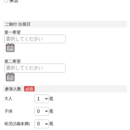
来店
ご旅行 出発日
第一希望
第二希望
参加人数
名
大人
名
子供
名
幼児(2歳未満)