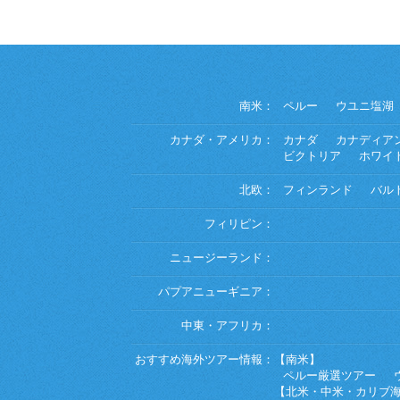
南米：
ペルー
ウユニ塩湖
カナダ・アメリカ：
カナダ
カナディア
ビクトリア
ホワイ
北欧：
フィンランド
バル
フィリピン：
ニュージーランド：
パプアニューギニア：
中東・アフリカ：
おすすめ海外ツアー情報：
【南米】
ペルー厳選ツアー
【北米・中米・カリブ