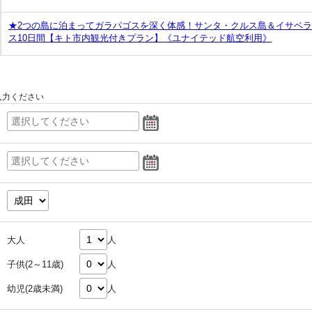
★2つの島に泊まってガラパゴスを深く体感！サンタ・クルス島＆イサベ
ス10日間【キト市内観光付きプラン】《ユナイテッド航空利用》
入力ください
大人
人
子供(2～11歳)
人
幼児(2歳未満)
人