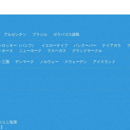
アルゼンチン
ブラジル
ガラパゴス諸島
ンロッキー（バンフ）
イエローナイフ
バンクーバー
ナイアガラ
トホース
ニューヨーク
ラスベガス
グランドサークル
ト三国
デンマーク
ノルウェー
スウェーデン
アイスランド
ウユニ塩湖
海】