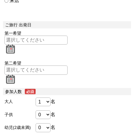
来店
ご旅行 出発日
第一希望
第二希望
参加人数
名
大人
名
子供
名
幼児(2歳未満)