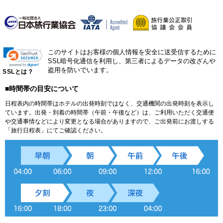
このサイトはお客様の個人情報を安全に送受信するために
SSL暗号化通信を利用し、第三者によるデータの改ざんや
盗用を防いでいます。
SSLとは？
■時間帯の目安について
日程表内の時間帯はホテルの出発時刻ではなく、交通機関の出発時刻を表示し
ています。出発・到着の時間帯（午前・午後など）は、ご利用いただく交通便
や交通事情などにより変更となる場合がありますので、ご出発前にお渡しする
「旅行日程表」にてご確認ください。