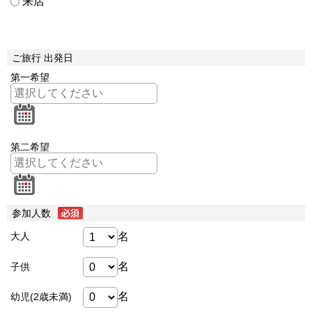
来店
ご旅行 出発日
第一希望
第二希望
参加人数
名
大人
名
子供
名
幼児(2歳未満)