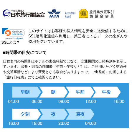
このサイトはお客様の個人情報を安全に送受信するために
SSL暗号化通信を利用し、第三者によるデータの改ざんや
盗用を防いでいます。
SSLとは？
■時間帯の目安について
日程表内の時間帯はホテルの出発時刻ではなく、交通機関の出発時刻を表示し
ています。出発・到着の時間帯（午前・午後など）は、ご利用いただく交通便
や交通事情などにより変更となる場合がありますので、ご出発前にお渡しする
「旅行日程表」にてご確認ください。