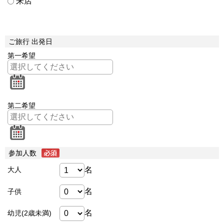
来店
ご旅行 出発日
第一希望
第二希望
参加人数
名
大人
名
子供
名
幼児(2歳未満)