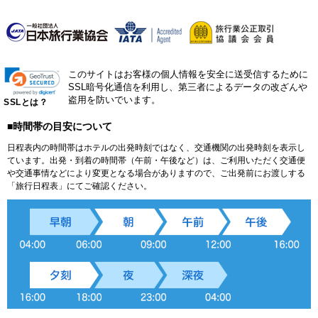
このサイトはお客様の個人情報を安全に送受信するために
SSL暗号化通信を利用し、第三者によるデータの改ざんや
盗用を防いでいます。
SSLとは？
■時間帯の目安について
日程表内の時間帯はホテルの出発時刻ではなく、交通機関の出発時刻を表示し
ています。出発・到着の時間帯（午前・午後など）は、ご利用いただく交通便
や交通事情などにより変更となる場合がありますので、ご出発前にお渡しする
「旅行日程表」にてご確認ください。