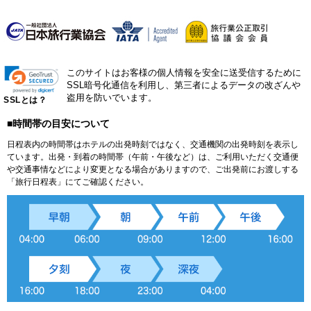
このサイトはお客様の個人情報を安全に送受信するために
SSL暗号化通信を利用し、第三者によるデータの改ざんや
盗用を防いでいます。
SSLとは？
■時間帯の目安について
日程表内の時間帯はホテルの出発時刻ではなく、交通機関の出発時刻を表示し
ています。出発・到着の時間帯（午前・午後など）は、ご利用いただく交通便
や交通事情などにより変更となる場合がありますので、ご出発前にお渡しする
「旅行日程表」にてご確認ください。