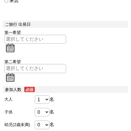
来店
ご旅行 出発日
第一希望
第二希望
参加人数
名
大人
名
子供
名
幼児(2歳未満)