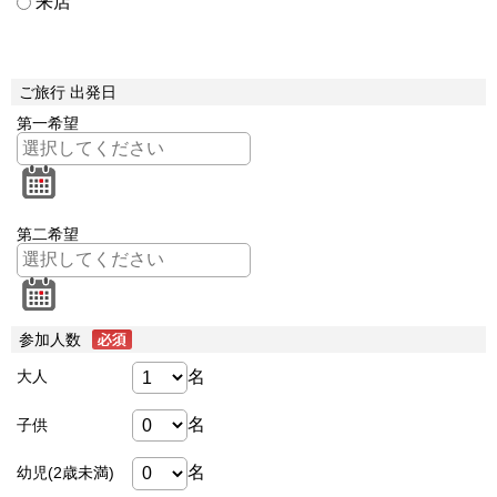
来店
ご旅行 出発日
第一希望
第二希望
参加人数
名
大人
名
子供
名
幼児(2歳未満)