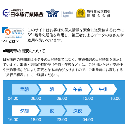
このサイトはお客様の個人情報を安全に送受信するために
SSL暗号化通信を利用し、第三者によるデータの改ざんや
盗用を防いでいます。
SSLとは？
■時間帯の目安について
日程表内の時間帯はホテルの出発時刻ではなく、交通機関の出発時刻を表示し
ています。出発・到着の時間帯（午前・午後など）は、ご利用いただく交通便
や交通事情などにより変更となる場合がありますので、ご出発前にお渡しする
「旅行日程表」にてご確認ください。