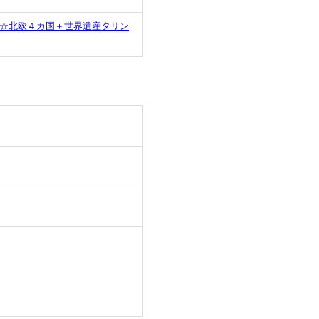
え☆北欧４カ国＋世界遺産タリン