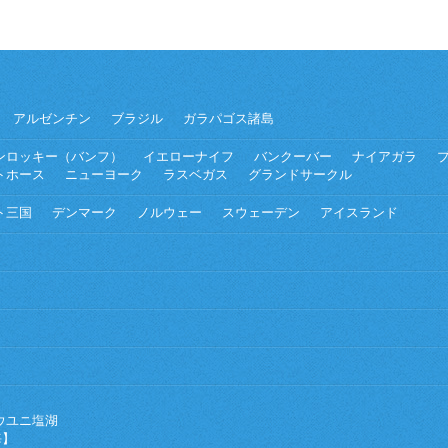
アルゼンチン
ブラジル
ガラパゴス諸島
ンロッキー（バンフ）
イエローナイフ
バンクーバー
ナイアガラ
トホース
ニューヨーク
ラスベガス
グランドサークル
ト三国
デンマーク
ノルウェー
スウェーデン
アイスランド
ウユニ塩湖
海】