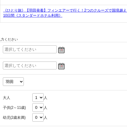
《ひとり旅》【羽田発着】フィンエアーで行く！2つのクルーズで国境越
10日間《スタンダードホテル利用》
入力ください
大人
人
子供(2～11歳)
人
幼児(2歳未満)
人