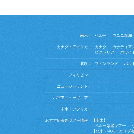
南米：
ペルー
ウユニ塩湖
カナダ・アメリカ：
カナダ
カナディア
ビクトリア
ホワイ
北欧：
フィンランド
バル
フィリピン：
ニュージーランド：
パプアニューギニア：
中東・アフリカ：
おすすめ海外ツアー情報：
【南米】
ペルー厳選ツアー
【北米・中米・カリブ