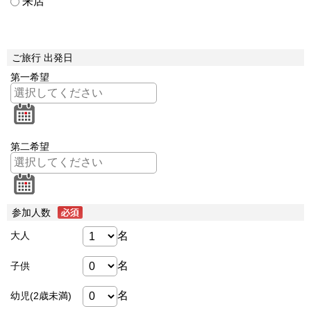
来店
ご旅行 出発日
第一希望
第二希望
参加人数
名
大人
名
子供
名
幼児(2歳未満)