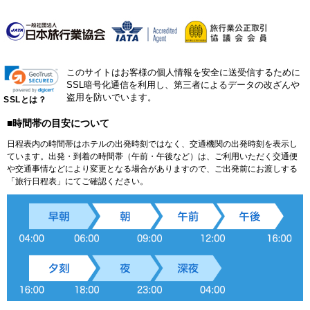
このサイトはお客様の個人情報を安全に送受信するために
SSL暗号化通信を利用し、第三者によるデータの改ざんや
盗用を防いでいます。
SSLとは？
■時間帯の目安について
日程表内の時間帯はホテルの出発時刻ではなく、交通機関の出発時刻を表示し
ています。出発・到着の時間帯（午前・午後など）は、ご利用いただく交通便
や交通事情などにより変更となる場合がありますので、ご出発前にお渡しする
「旅行日程表」にてご確認ください。