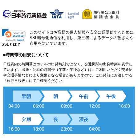
このサイトはお客様の個人情報を安全に送受信するために
SSL暗号化通信を利用し、第三者によるデータの改ざんや
盗用を防いでいます。
SSLとは？
■時間帯の目安について
日程表内の時間帯はホテルの出発時刻ではなく、交通機関の出発時刻を表示し
ています。出発・到着の時間帯（午前・午後など）は、ご利用いただく交通便
や交通事情などにより変更となる場合がありますので、ご出発前にお渡しする
「旅行日程表」にてご確認ください。