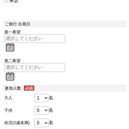
来店
ご旅行 出発日
第一希望
第二希望
参加人数
名
大人
名
子供
名
幼児(2歳未満)